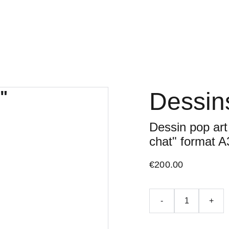
Home
Contact
liste des produits
Dessins
Dessin pop art
chat" format A
€200.00
-
+