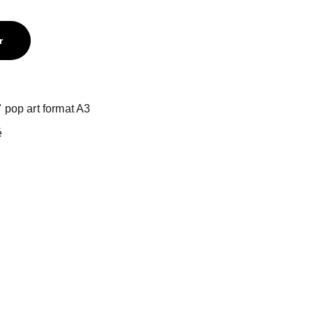
r
" pop art format A3
é