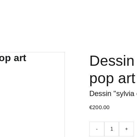
Home
Contact
liste des produits
Dessin 
pop art
Dessin "sylvia
€200.00
-
+