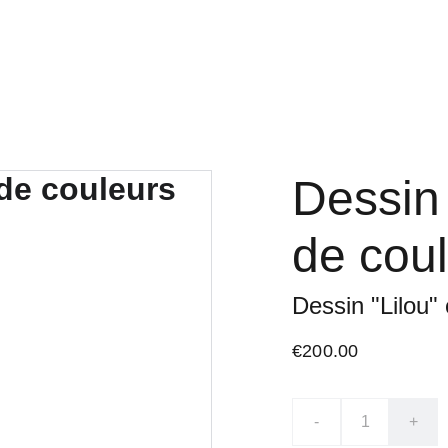
Home
Contact
liste des produits
Dessin 
de coul
Dessin "Lilou"
€200.00
-
+